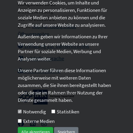
Wir verwenden Cookies, um Inhalte und
Königstraße 18-20
Anzeigen zu personalisieren, Funktionen für
D 59821 Arnsberg
soziale Medien anbieten zu können und die
Tel: +49 2931 878 0
Zugriffe auf unsere Website zu analysieren.
Email:
info@arnsberg.ihk.de
Öffnungszeiten
Außerdem geben wir Informationen zu Ihrer
Verwendung unserer Website an unsere
Erklärung zur Barrierefreiheit
Partner für soziale Medien, Werbung und
Gebärdensprache
Analysen weiter.
Unsere Partner führen diese Informationen
Leichte Sprache
möglicherweise mit weiteren Daten
zusammen, die Sie ihnen bereitgestellt haben
oder die sie im Rahmen Ihrer Nutzung der
Dienste gesammelt haben.
Notwendig
Statistiken
Externe Medien
Alle akzeptieren
Speichern