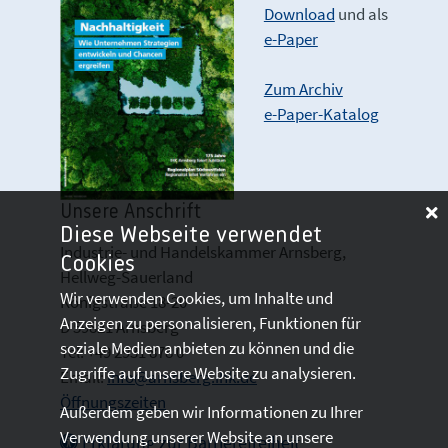
Download
und als
e-Paper
Zum Archiv
e-Paper-Katalog
Unsere Anschrift
Diese Webseite verwendet
Industrie- und Handelskammer Arnsberg,
Cookies
Hellweg-Sauerland
Wir verwenden Cookies, um Inhalte und
Königstraße 18-20
Anzeigen zu personalisieren, Funktionen für
D 59821 Arnsberg
soziale Medien anbieten zu können und die
Tel: +49 2931 878 0
Zugriffe auf unsere Website zu analysieren.
Email:
info@arnsberg.ihk.de
Öffnungszeiten
Außerdem geben wir Informationen zu Ihrer
Verwendung unserer Website an unsere
Erklärung zur Barrierefreiheit