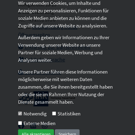
Wir verwenden Cookies, um Inhalte und
Königstraße 18-20
Anzeigen zu personalisieren, Funktionen für
D 59821 Arnsberg
soziale Medien anbieten zu können und die
Tel: +49 2931 878 0
Zugriffe auf unsere Website zu analysieren.
Email:
info@arnsberg.ihk.de
Öffnungszeiten
Außerdem geben wir Informationen zu Ihrer
Verwendung unserer Website an unsere
Erklärung zur Barrierefreiheit
Partner für soziale Medien, Werbung und
Gebärdensprache
Analysen weiter.
Unsere Partner führen diese Informationen
Leichte Sprache
möglicherweise mit weiteren Daten
zusammen, die Sie ihnen bereitgestellt haben
oder die sie im Rahmen Ihrer Nutzung der
Dienste gesammelt haben.
Notwendig
Statistiken
Externe Medien
Alle akzeptieren
Speichern