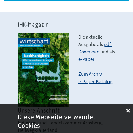
IHK-Magazin
Die aktuelle
Ausgabe als
pdf-
Download
und als
e-Paper
Zum Archiv
e-Paper-Katalog
Unsere Anschrift
Diese Webseite verwendet
Industrie- und Handelskammer Arnsberg,
Cookies
Hellweg-Sauerland