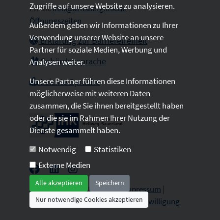
Zugriffe auf unsere Website zu analysieren.
Email:
info@arnsberg.ihk.de
Öffnungszeiten
Außerdem geben wir Informationen zu Ihrer
Verwendung unserer Website an unsere
Erklärung zur Barrierefreiheit
Partner für soziale Medien, Werbung und
Gebärdensprache
Analysen weiter.
Unsere Partner führen diese Informationen
Leichte Sprache
möglicherweise mit weiteren Daten
zusammen, die Sie ihnen bereitgestellt haben
oder die sie im Rahmen Ihrer Nutzung der
Dienste gesammelt haben.
Notwendig
Statistiken
Externe Medien
Alle akzeptieren
Speichern
2026 © All Rights Reserved.
Impressum
|
Nur notwendige Cookies akzeptieren
Datenschutz
|
Sitemap
|
Cookie-Einwilligung