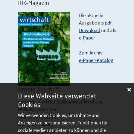
IHK-Magazin
Die aktuelle
Ausgabe als
pdf-
Download
und als
e-Paper
Zum Archiv
e-Paper-Katalog
Unsere Anschrift
Diese Webseite verwendet
Industrie- und Handelskammer Arnsberg,
Cookies
Hellweg-Sauerland
Wir verwenden Cookies, um Inhalte und
Königstraße 18-20
Anzeigen zu personalisieren, Funktionen für
D 59821 Arnsberg
soziale Medien anbieten zu können und die
Tel: +49 2931 878 0