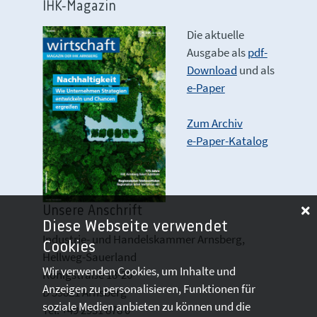
IHK-Magazin
Die aktuelle
Ausgabe als
pdf-
Download
und als
e-Paper
Zum Archiv
e-Paper-Katalog
Unsere Anschrift
Diese Webseite verwendet
Industrie- und Handelskammer Arnsberg,
Cookies
Hellweg-Sauerland
Wir verwenden Cookies, um Inhalte und
Königstraße 18-20
Anzeigen zu personalisieren, Funktionen für
D 59821 Arnsberg
soziale Medien anbieten zu können und die
Tel: +49 2931 878 0