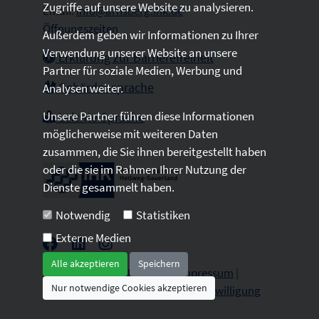
Zugriffe auf unsere Website zu analysieren.
Email:
info@arnsberg.ihk.de
Öffnungszeiten
Außerdem geben wir Informationen zu Ihrer
Verwendung unserer Website an unsere
Erklärung zur Barrierefreiheit
Partner für soziale Medien, Werbung und
Gebärdensprache
Analysen weiter.
Unsere Partner führen diese Informationen
Leichte Sprache
möglicherweise mit weiteren Daten
zusammen, die Sie ihnen bereitgestellt haben
oder die sie im Rahmen Ihrer Nutzung der
Dienste gesammelt haben.
Notwendig
Statistiken
Externe Medien
Alle akzeptieren
Speichern
2026 © All Rights Reserved.
Impressum
|
Nur notwendige Cookies akzeptieren
Datenschutz
|
Sitemap
|
Cookie-Einwilligung