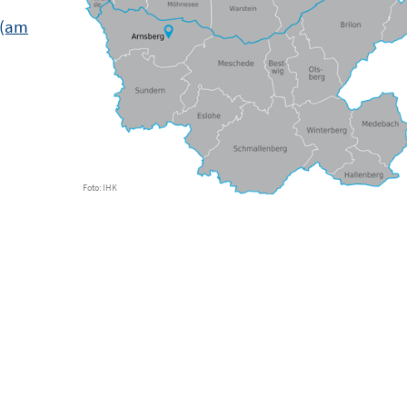
 (am
Foto: IHK