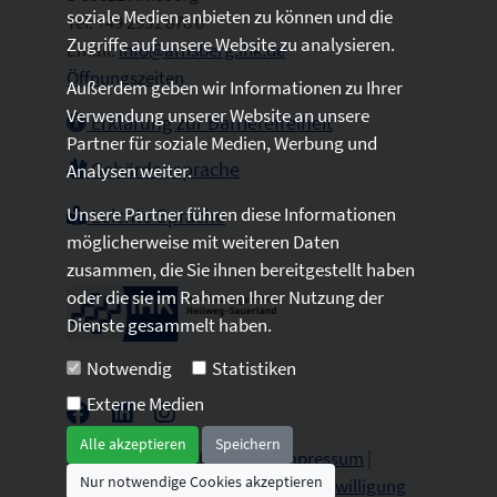
soziale Medien anbieten zu können und die
Tel: +49 2931 878 0
Zugriffe auf unsere Website zu analysieren.
Email:
info@arnsberg.ihk.de
Öffnungszeiten
Außerdem geben wir Informationen zu Ihrer
Verwendung unserer Website an unsere
Erklärung zur Barrierefreiheit
Partner für soziale Medien, Werbung und
Gebärdensprache
Analysen weiter.
Unsere Partner führen diese Informationen
Leichte Sprache
möglicherweise mit weiteren Daten
zusammen, die Sie ihnen bereitgestellt haben
oder die sie im Rahmen Ihrer Nutzung der
Dienste gesammelt haben.
Notwendig
Statistiken
Externe Medien
Alle akzeptieren
Speichern
2026 © All Rights Reserved.
Impressum
|
Nur notwendige Cookies akzeptieren
Datenschutz
|
Sitemap
|
Cookie-Einwilligung