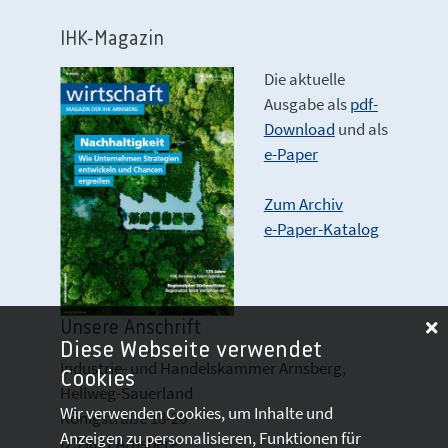
IHK-Magazin
Die aktuelle
Ausgabe als
pdf-
Download
und als
e-Paper
Zum Archiv
e-Paper-Katalog
Unsere Anschrift
Diese Webseite verwendet
Industrie- und Handelskammer Arnsberg,
Cookies
Hellweg-Sauerland
Wir verwenden Cookies, um Inhalte und
Königstraße 18-20
Anzeigen zu personalisieren, Funktionen für
D 59821 Arnsberg