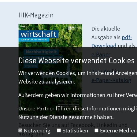
IHK-Magazin
Die aktuelle
Ausgabe als
pdf-
Download
und als
e-Paper
Diese Webseite verwendet Cookies
Zum Archiv
Wir verwenden Cookies, um Inhalte und Anzeigen 
e-Paper-Katalog
Website zu analysieren.
Außerdem geben wir Informationen zu Ihrer Verw
Unsere Partner führen diese Informationen mögli
Nutzung der Dienste gesammelt haben.
Besuchen Sie uns auf Facebook, Linkedin und
Notwendig
Statistiken
Externe Medien
Instagram