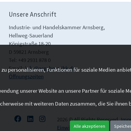
Unsere Anschrift
Industrie- und Handelskammer Arnsberg,
Hellweg-Sauerland
Königstraße 18-20
D 59821 Arnsberg
Tel: +49 2931 878 0
Email:
info@arnsberg.ihk.de
zu personalisieren, Funktionen für soziale Medien anbiet
Öffnungszeiten
endung unserer Website an unsere Partner für soziale M
cherweise mit weiteren Daten zusammen, die Sie ihnen be
2026 © All Rights Reserved.
Imp
Alle akzeptieren
Speiche
Einwilligung