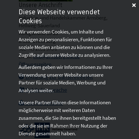
Unsere Anschrift
Diese Webseite verwendet
Industrie- und Handelskammer Arnsberg,
Cookies
Hellweg-Sauerland
Wir verwenden Cookies, um Inhalte und
Königstraße 18-20
Anzeigen zu personalisieren, Funktionen für
D 59821 Arnsberg
soziale Medien anbieten zu können und die
Tel: +49 2931 878 0
Zugriffe auf unsere Website zu analysieren.
Email:
info@arnsberg.ihk.de
Öffnungszeiten
Außerdem geben wir Informationen zu Ihrer
Verwendung unserer Website an unsere
Erklärung zur Barrierefreiheit
Partner für soziale Medien, Werbung und
Gebärdensprache
Analysen weiter.
Unsere Partner führen diese Informationen
Leichte Sprache
möglicherweise mit weiteren Daten
zusammen, die Sie ihnen bereitgestellt haben
oder die sie im Rahmen Ihrer Nutzung der
Dienste gesammelt haben.