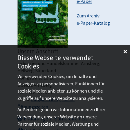
e-Paper
Zum Archiv
e-Paper-Katalog
Unsere Anschrift
Diese Webseite verwendet
Industrie- und Handelskammer Arnsberg,
Cookies
Hellweg-Sauerland
Wir verwenden Cookies, um Inhalte und
Königstraße 18-20
Anzeigen zu personalisieren, Funktionen für
D 59821 Arnsberg
soziale Medien anbieten zu können und die
Tel: +49 2931 878 0
Zugriffe auf unsere Website zu analysieren.
Email:
info@arnsberg.ihk.de
Öffnungszeiten
Außerdem geben wir Informationen zu Ihrer
Verwendung unserer Website an unsere
Erklärung zur Barrierefreiheit
Partner für soziale Medien, Werbung und