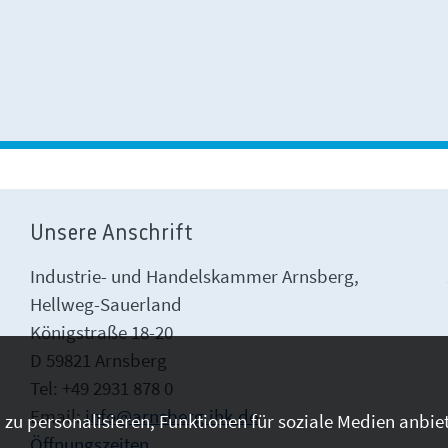
Unsere Anschrift
Industrie- und Handelskammer Arnsberg,
Hellweg-Sauerland
Königstraße 18-20
D 59821 Arnsberg
Tel: +49 2931 878 0
Email:
info@arnsberg.ihk.de
zu personalisieren, Funktionen für soziale Medien anbiet
Öffnungszeiten