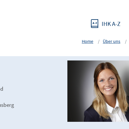
IHK A-Z
Home
Über uns
nd
rnsberg