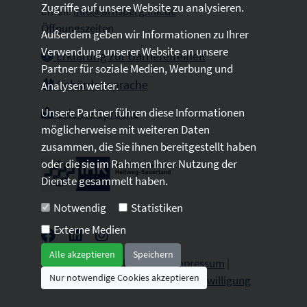
Zugriffe auf unsere Website zu analysieren.
Email:
info@arnsberg.ihk.de
Öffnungszeiten
Außerdem geben wir Informationen zu Ihrer
Verwendung unserer Website an unsere
Erklärung zur Barrierefreiheit
Partner für soziale Medien, Werbung und
Gebärdensprache
Analysen weiter.
Unsere Partner führen diese Informationen
Leichte Sprache
möglicherweise mit weiteren Daten
zusammen, die Sie ihnen bereitgestellt haben
oder die sie im Rahmen Ihrer Nutzung der
Dienste gesammelt haben.
Notwendig
Statistiken
Externe Medien
Alle akzeptieren
Speichern
2026 © All Rights Reserved.
Impressum
|
Nur notwendige Cookies akzeptieren
Datenschutz
|
Sitemap
|
Cookie-Einwilligung