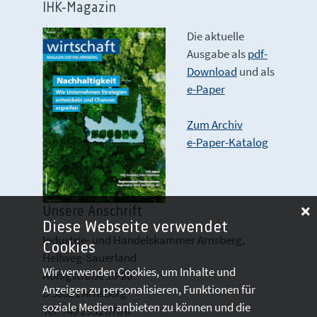
IHK-Magazin
Die aktuelle
Ausgabe als
pdf-
Download
und als
e-Paper
Zum Archiv
e-Paper-Katalog
Unsere Anschrift
Diese Webseite verwendet
Industrie- und Handelskammer Arnsberg,
Cookies
Hellweg-Sauerland
Wir verwenden Cookies, um Inhalte und
Königstraße 18-20
Anzeigen zu personalisieren, Funktionen für
D 59821 Arnsberg
soziale Medien anbieten zu können und die
Tel: +49 2931 878 0