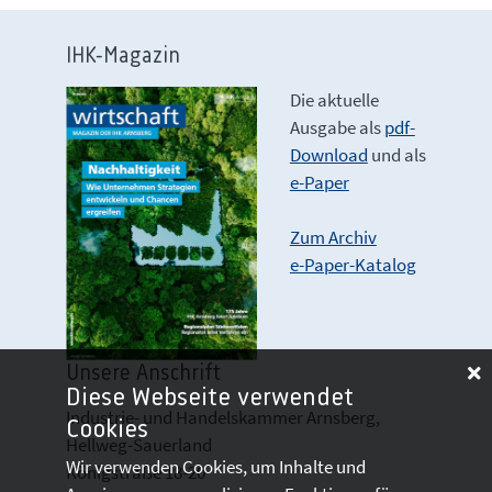
IHK-Magazin
Die aktuelle
Ausgabe als
pdf-
Download
und als
e-Paper
Zum Archiv
e-Paper-Katalog
Unsere Anschrift
Diese Webseite verwendet
Industrie- und Handelskammer Arnsberg,
Cookies
Hellweg-Sauerland
Wir verwenden Cookies, um Inhalte und
Königstraße 18-20