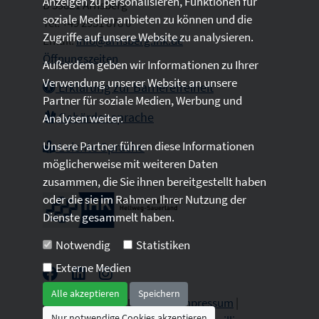
Anzeigen zu personalisieren, Funktionen für
D 59821 Arnsberg
soziale Medien anbieten zu können und die
Tel: +49 2931 878 0
Zugriffe auf unsere Website zu analysieren.
Email:
info@arnsberg.ihk.de
Öffnungszeiten
Außerdem geben wir Informationen zu Ihrer
Verwendung unserer Website an unsere
Erklärung zur Barrierefreiheit
Partner für soziale Medien, Werbung und
Gebärdensprache
Analysen weiter.
Unsere Partner führen diese Informationen
Leichte Sprache
möglicherweise mit weiteren Daten
zusammen, die Sie ihnen bereitgestellt haben
oder die sie im Rahmen Ihrer Nutzung der
Dienste gesammelt haben.
Notwendig
Statistiken
Externe Medien
Alle akzeptieren
Speichern
2026 © All Rights Reserved.
Impressum
|
Nur notwendige Cookies akzeptieren