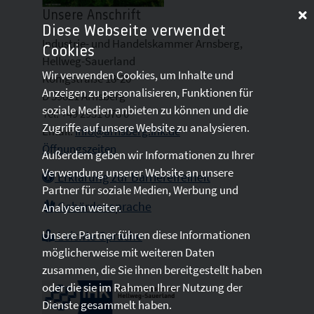
Unsere Anschrift
Diese Webseite verwendet
Industrie- und Handelskammer Arnsberg,
Cookies
Hellweg-Sauerland
Wir verwenden Cookies, um Inhalte und
Königstraße 18-20
Anzeigen zu personalisieren, Funktionen für
D 59821 Arnsberg
soziale Medien anbieten zu können und die
Tel: +49 2931 878 0
Zugriffe auf unsere Website zu analysieren.
Email:
info@arnsberg.ihk.de
Öffnungszeiten
Außerdem geben wir Informationen zu Ihrer
Verwendung unserer Website an unsere
Erklärung zur Barrierefreiheit
Partner für soziale Medien, Werbung und
Gebärdensprache
Analysen weiter.
Unsere Partner führen diese Informationen
Leichte Sprache
möglicherweise mit weiteren Daten
zusammen, die Sie ihnen bereitgestellt haben
oder die sie im Rahmen Ihrer Nutzung der
Dienste gesammelt haben.